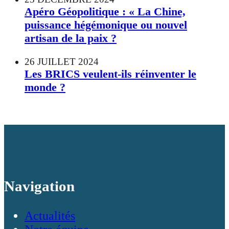
Apéro Géopolitique : « La Chine,
puissance hégémonique ou nouvel
artisan de la paix ?
26 JUILLET 2024
Les BRICS veulent-ils réinventer le
monde ?
Navigation
Actualités