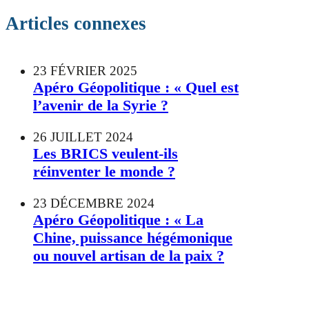
Articles connexes
23 FÉVRIER 2025
Apéro Géopolitique : « Quel est
l’avenir de la Syrie ?
26 JUILLET 2024
Les BRICS veulent-ils
réinventer le monde ?
23 DÉCEMBRE 2024
Apéro Géopolitique : « La
Chine, puissance hégémonique
ou nouvel artisan de la paix ?