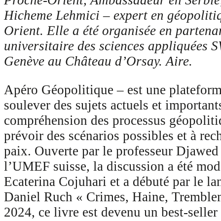
Proche-Orient, Ambassadeur en Serbie, 
Hicheme Lehmici – expert en géopolitiq
Orient. Elle a été organisée en partenar
universitaire des sciences appliquées
Genève au Château d’Orsay.
Aire.
Apéro Géopolitique
– est une plateform
soulever des sujets actuels et important
compréhension des processus géopolitiq
prévoir des scénarios possibles et à rec
paix. Ouverte par le professeur Djawed 
l’UMEF suisse, la discussion a été modé
Ecaterina Cojuhari et a débuté par le la
Daniel Ruch « Crimes, Haine, Tremblem
2024, ce livre est devenu un best-selle